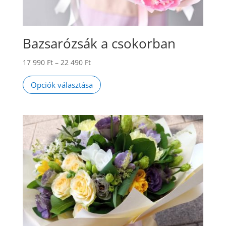
Bazsarózsák a csokorban
Ártartomány:
17 990
Ft
–
22 490
Ft
17
Ennek
Opciók választása
990 Ft
a
-
terméknek
22
több
490 Ft
variációja
van.
A
változatok
a
termékoldalon
választhatók
ki