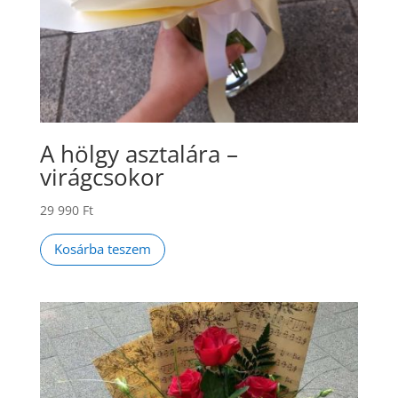
A hölgy asztalára –
virágcsokor
29 990
Ft
Kosárba teszem