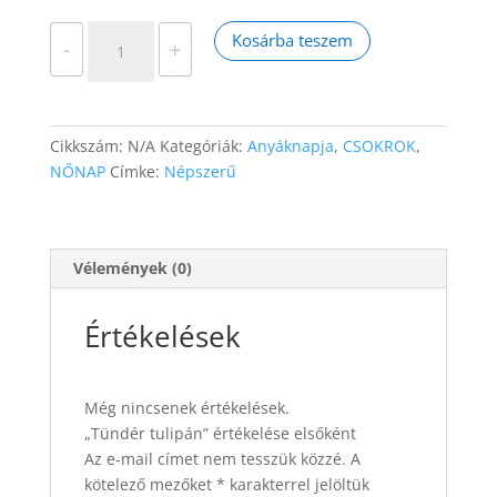
Tündér
Kosárba teszem
-
+
tulipán
mennyiség
Cikkszám:
N/A
Kategóriák:
Anyáknapja
,
CSOKROK
,
NŐNAP
Címke:
Népszerű
Vélemények (0)
Értékelések
Még nincsenek értékelések.
„Tündér tulipán” értékelése elsőként
Az e-mail címet nem tesszük közzé.
A
kötelező mezőket
*
karakterrel jelöltük