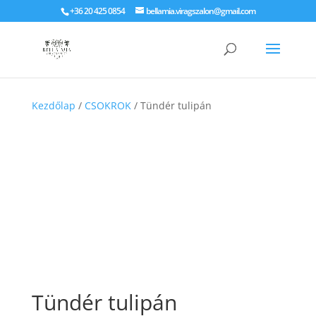
+36 20 425 0854
bellamia.viragszalon@gmail.com
Kezdőlap
/
CSOKROK
/ Tündér tulipán
Tündér tulipán