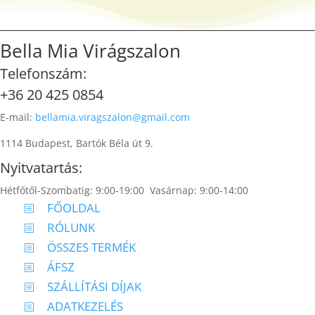
Bella Mia Virágszalon
Telefonszám:
+36 20 425 0854
E-mail:
bellamia.viragszalon@gmail.com
1114 Budapest, Bartók Béla út 9.
Nyitvatartás:
Hétfőtől-Szombatig: 9:00-19:00 Vasárnap: 9:00-14:00
FŐOLDAL
b
RÓLUNK
b
ÖSSZES TERMÉK
b
ÁFSZ
b
SZÁLLÍTÁSI DÍJAK
b
ADATKEZELÉS
b