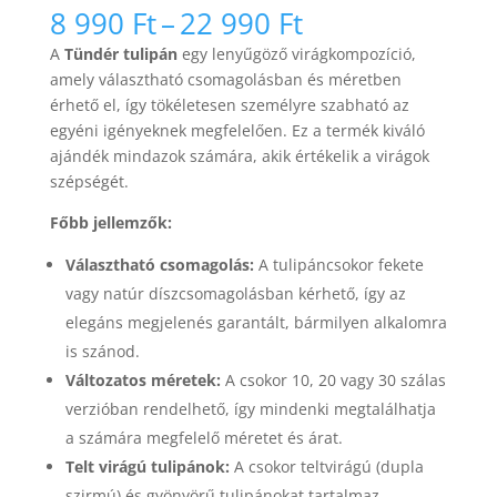
Ártartomány:
8 990
Ft
–
22 990
Ft
8
A
Tündér tulipán
egy lenyűgöző virágkompozíció,
990 Ft
amely választható csomagolásban és méretben
-
érhető el, így tökéletesen személyre szabható az
22
egyéni igényeknek megfelelően. Ez a termék kiváló
990 Ft
ajándék mindazok számára, akik értékelik a virágok
szépségét.
Főbb jellemzők:
Választható csomagolás:
A tulipáncsokor fekete
vagy natúr díszcsomagolásban kérhető, így az
elegáns megjelenés garantált, bármilyen alkalomra
is szánod.
Változatos méretek:
A csokor 10, 20 vagy 30 szálas
verzióban rendelhető, így mindenki megtalálhatja
a számára megfelelő méretet és árat.
Telt virágú tulipánok:
A csokor teltvirágú (dupla
szirmú) és gyönyörű tulipánokat tartalmaz,