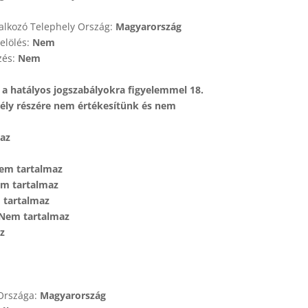
lalkozó Telephely Ország:
Magyarország
elölés:
Nem
lzés:
Nem
a hatályos jogszabályokra figyelemmel 18.
mély részére nem értékesítünk és nem
az
em tartalmaz
m tartalmaz
tartalmaz
Nem tartalmaz
z
 Országa:
Magyarország