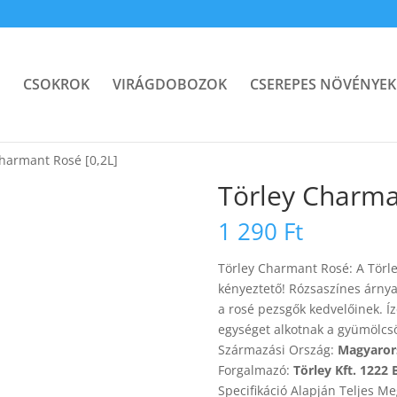
CSOKROK
VIRÁGDOBOZOK
CSEREPES NÖVÉNYEK
Charmant Rosé [0,2L]
Törley Charma
1 290
Ft
Törley Charmant Rosé: A Törle
kényeztető! Rózsaszínes árnyal
a rosé pezsgők kedvelőinek. Í
egységet alkotnak a gyümölcsö
Származási Ország:
Magyaror
Forgalmazó:
Törley Kft. 1222 
Specifikáció Alapján Teljes M