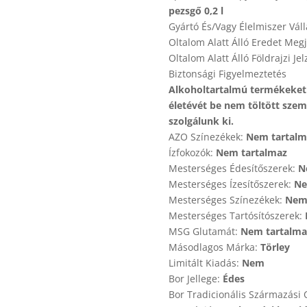
pezsgő 0,2 l
Gyártó És/Vagy Élelmiszer Vál
Oltalom Alatt Álló Eredet Megj
Oltalom Alatt Álló Földrajzi Je
Biztonsági Figyelmeztetés
Alkoholtartalmú termékeket 
életévét be nem töltött sze
szolgálunk ki.
AZO Színezékek:
Nem tartalm
Ízfokozók:
Nem tartalmaz
Mesterséges Édesítőszerek:
N
Mesterséges Ízesítőszerek:
Ne
Mesterséges Színezékek:
Nem 
Mesterséges Tartósítószerek:
MSG Glutamát:
Nem tartalma
Másodlagos Márka:
Törley
Limitált Kiadás:
Nem
Bor Jellege:
Édes
Bor Tradicionális Származási