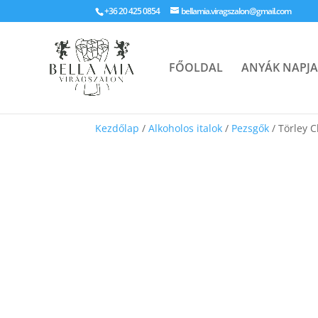
+36 20 425 0854
bellamia.viragszalon@gmail.com
FŐOLDAL
ANYÁK NAPJA
Kezdőlap
/
Alkoholos italok
/
Pezsgők
/ Törley 