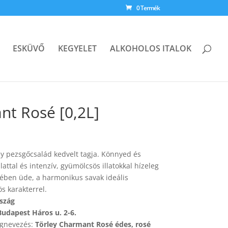
0 Termék
ESKÜVŐ
KEGYELET
ALKOHOLOS ITALOK
nt Rosé [0,2L]
y pezsgőcsalád kedvelt tagja. Könnyed és
attal és intenzív, gyümölcsös illatokkal hízeleg
zében üde, a harmonikus savak ideális
s karakterrel.
szág
Budapest Háros u. 2-6.
egnevezés:
Törley Charmant Rosé édes, rosé