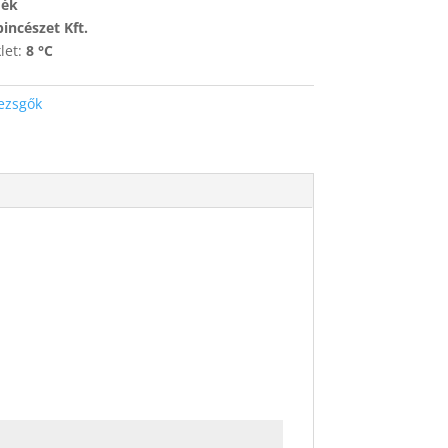
dék
incészet Kft.
let:
8 °C
ezsgők