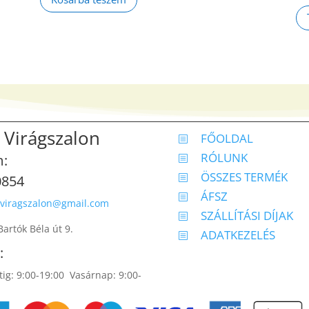
 Virágszalon
FŐOLDAL
b
RÓLUNK
m:
b
ÖSSZES TERMÉK
0854
b
ÁFSZ
b
.viragszalon@gmail.com
SZÁLLÍTÁSI DÍJAK
b
artók Béla út 9.
ADATKEZELÉS
b
:
ig: 9:00-19:00 Vasárnap: 9:00-