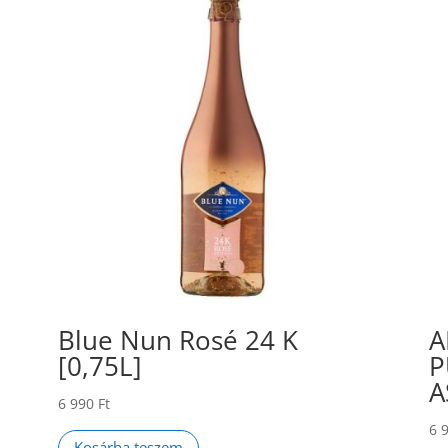
Blue Nun Rosé 24 K
A
[0,75L]
P
A
6 990
Ft
6 
Kosárba teszem