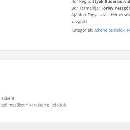
Bor Régió:
Etyek Budai borvi
Bor Termelője:
Törley Pezsgőp
Ajánlott Fogyasztási Hőmérsék
Elfogyott
Kategóriák:
Alkoholos italok
,
P
elsőként
elező mezőket
*
karakterrel jelöltük