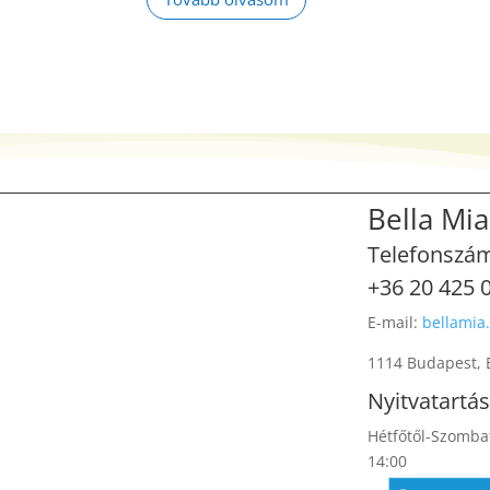
Bella Mia
Telefonszá
+36 20 425 
E-mail:
bellamia
1114 Budapest, B
Nyitvatartás
Hétfőtől-Szombat
14:00