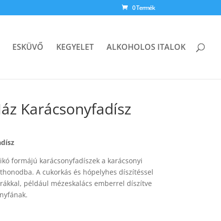
0 Termék
ESKÜVŐ
KEGYELET
ALKOHOLOS ITALOK
áz Karácsonyfadísz
dísz
ikó formájú karácsonyfadíszek a karácsonyi
thonodba. A cukorkás és hópelyhes díszítéssel
urákkal, például mézeskalács emberrel díszítve
onyfának.