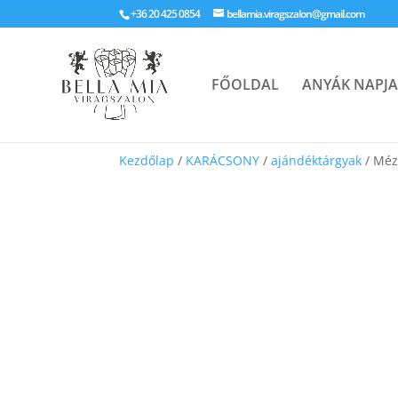
+36 20 425 0854
bellamia.viragszalon@gmail.com
FŐOLDAL
ANYÁK NAPJA
Kezdőlap
/
KARÁCSONY
/
ajándéktárgyak
/ Méz