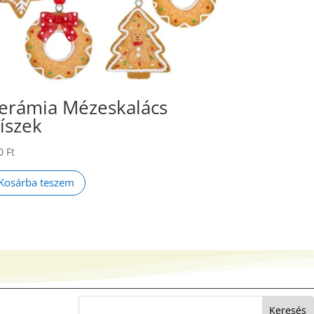
erámia Mézeskalács
íszek
0
Ft
Kosárba teszem