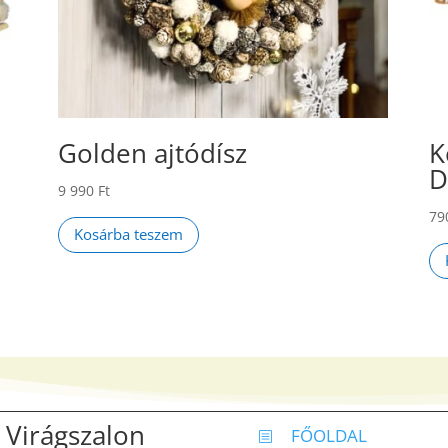
Golden ajtódísz
K
D
9 990
Ft
79
Kosárba teszem
 Virágszalon
FŐOLDAL
b