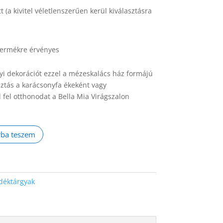
 (a kivitel véletlenszerűen kerül kiválasztásra
 termékre érvényes
i dekorációt ezzel a mézeskalács ház formájú
sztás a karácsonyfa ékeként vagy
fel otthonodat a Bella Mia Virágszalon
rba teszem
déktárgyak