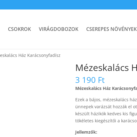
CSOKROK
VIRÁGDOBOZOK
CSEREPES NÖVÉNYEK
eskalács Ház Karácsonyfadísz
Mézeskalács H
3 190
Ft
Mézeskalács Ház Karácsonyfa
Ezek a bájos, mézeskalács ház
ünnepek varázsát hozzák el ot
készült házikók kedves kis fig
tökéletes kiegészítői a karács
Jellemzők: