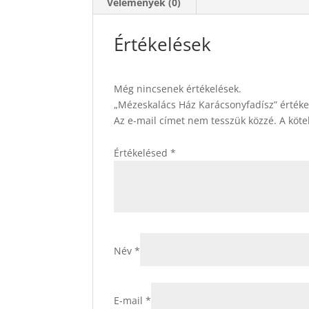
Vélemények (0)
Értékelések
Még nincsenek értékelések.
„Mézeskalács Ház Karácsonyfadísz” értéke
Az e-mail címet nem tesszük közzé.
A köt
Értékelésed
*
Név
*
E-mail
*