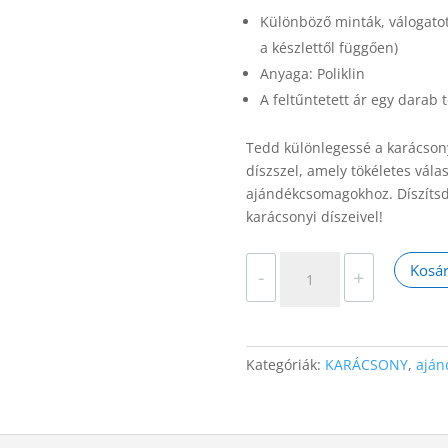
Különböző minták, válogatott
a készlettől függően)
Anyaga: Poliklin
A feltűntetett ár egy darab
Tedd különlegessé a karácsony
díszszel, amely tökéletes vála
ajándékcsomagokhoz. Díszítsd 
karácsonyi díszeivel!
Mézeskalács
Kosá
-
+
Ház
Karácsonyfadísz
mennyiség
Kategóriák:
KARÁCSONY
,
aján