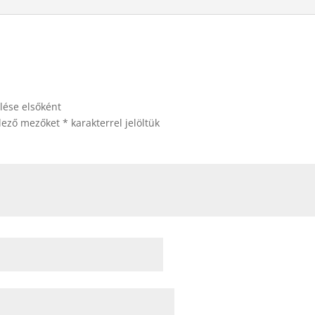
lése elsőként
elező mezőket
*
karakterrel jelöltük