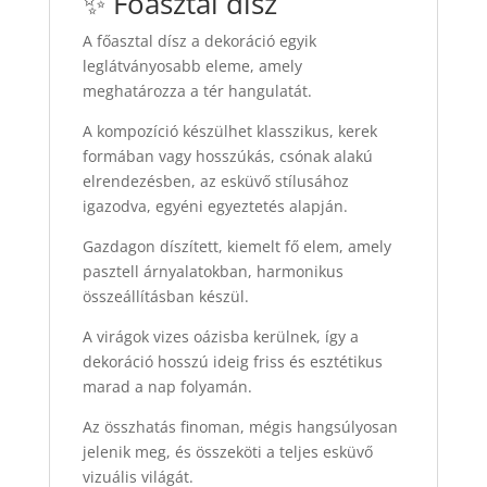
✨ Főasztal dísz
A főasztal dísz a dekoráció egyik
leglátványosabb eleme, amely
meghatározza a tér hangulatát.
A kompozíció készülhet klasszikus, kerek
formában vagy hosszúkás, csónak alakú
elrendezésben, az esküvő stílusához
igazodva, egyéni egyeztetés alapján.
Gazdagon díszített, kiemelt fő elem, amely
pasztell árnyalatokban, harmonikus
összeállításban készül.
A virágok vizes oázisba kerülnek, így a
dekoráció hosszú ideig friss és esztétikus
marad a nap folyamán.
Az összhatás finoman, mégis hangsúlyosan
jelenik meg, és összeköti a teljes esküvő
vizuális világát.