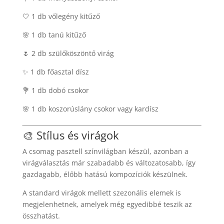
🤍 1 db vőlegény kitűző
🌸 1 db tanú kitűző
🌷 2 db szülőköszöntő virág
✨ 1 db főasztal dísz
💐 1 db dobó csokor
🌸 1 db koszorúslány csokor vagy kardísz
🎨 Stílus és virágok
A csomag pasztell színvilágban készül, azonban a
virágválasztás már szabadabb és változatosabb, így
gazdagabb, élőbb hatású kompozíciók készülnek.
A standard virágok mellett szezonális elemek is
megjelenhetnek, amelyek még egyedibbé teszik az
összhatást.