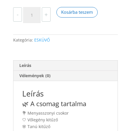
Bella
Kosárba teszem
-
+
Mia
Signature
–
Esküvői
Kategória:
ESKÜVŐ
dekoráció
(közepes
csomag)
mennyiség
Leírás
Vélemények (0)
Leírás
🌿 A csomag tartalma
💐 Menyasszonyi csokor
🤍 Vőlegény kitűző
🌸 Tanú kitűző