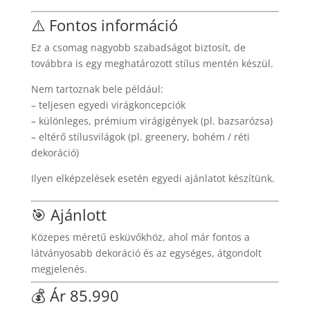
⚠️ Fontos információ
Ez a csomag nagyobb szabadságot biztosít, de
továbbra is egy meghatározott stílus mentén készül.
Nem tartoznak bele például:
– teljesen egyedi virágkoncepciók
– különleges, prémium virágigények (pl. bazsarózsa)
– eltérő stílusvilágok (pl. greenery, bohém / réti
dekoráció)
Ilyen elképzelések esetén egyedi ajánlatot készítünk.
🎯 Ajánlott
Közepes méretű esküvőkhöz, ahol már fontos a
látványosabb dekoráció és az egységes, átgondolt
megjelenés.
💰 Ár 85.990