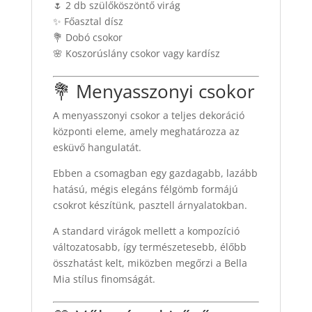
🌷 2 db szülőköszöntő virág
✨ Főasztal dísz
💐 Dobó csokor
🌸 Koszorúslány csokor vagy kardísz
💐 Menyasszonyi csokor
A menyasszonyi csokor a teljes dekoráció
központi eleme, amely meghatározza az
esküvő hangulatát.
Ebben a csomagban egy gazdagabb, lazább
hatású, mégis elegáns félgömb formájú
csokrot készítünk, pasztell árnyalatokban.
A standard virágok mellett a kompozíció
változatosabb, így természetesebb, élőbb
összhatást kelt, miközben megőrzi a Bella
Mia stílus finomságát.