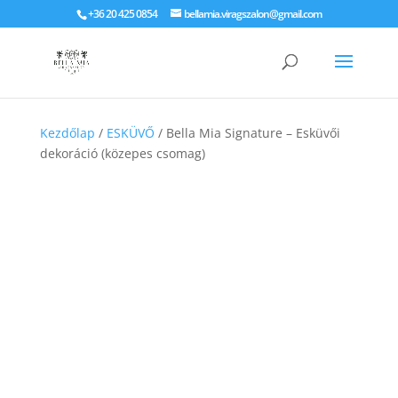
+36 20 425 0854
bellamia.viragszalon@gmail.com
Kezdőlap
/
ESKÜVŐ
/ Bella Mia Signature – Esküvői
dekoráció (közepes csomag)