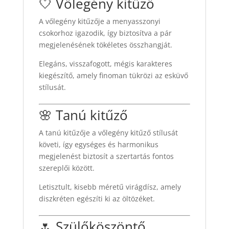
🤍 Vőlegény kitűző
A vőlegény kitűzője a menyasszonyi
csokorhoz igazodik, így biztosítva a pár
megjelenésének tökéletes összhangját.
Elegáns, visszafogott, mégis karakteres
kiegészítő, amely finoman tükrözi az esküvő
stílusát.
🌸 Tanú kitűző
A tanú kitűzője a vőlegény kitűző stílusát
követi, így egységes és harmonikus
megjelenést biztosít a szertartás fontos
szereplői között.
Letisztult, kisebb méretű virágdísz, amely
diszkréten egészíti ki az öltözéket.
🌷 Szülőköszöntő