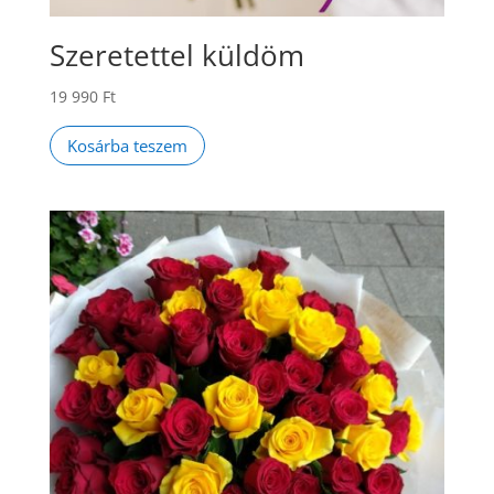
Szeretettel küldöm
19 990
Ft
Kosárba teszem