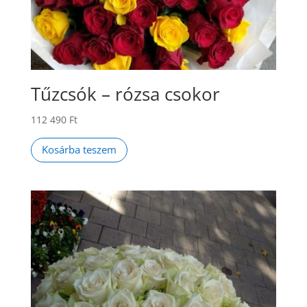
Tűzcsók – rózsa csokor
112 490
Ft
Kosárba teszem