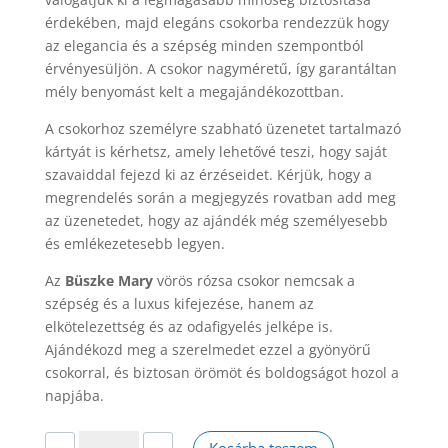
érdekében, majd elegáns csokorba rendezzük hogy
az elegancia és a szépség minden szempontból
érvényesüljön. A csokor nagyméretű, így garantáltan
mély benyomást kelt a megajándékozottban.
A csokorhoz személyre szabható üzenetet tartalmazó
kártyát is kérhetsz, amely lehetővé teszi, hogy saját
szavaiddal fejezd ki az érzéseidet. Kérjük, hogy a
megrendelés során a megjegyzés rovatban add meg
az üzenetedet, hogy az ajándék még személyesebb
és emlékezetesebb legyen.
Az
Büszke Mary
vörös rózsa csokor nemcsak a
szépség és a luxus kifejezése, hanem az
elkötelezettség és az odafigyelés jelképe is.
Ajándékozd meg a szerelmedet ezzel a gyönyörű
csokorral, és biztosan örömöt és boldogságot hozol a
napjába.
Büszke