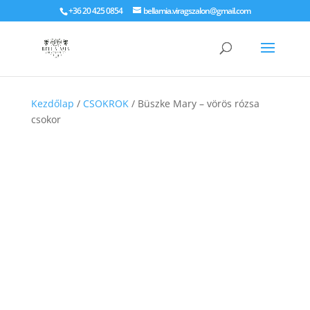
+36 20 425 0854
bellamia.viragszalon@gmail.com
Kezdőlap
/
CSOKROK
/ Büszke Mary – vörös rózsa
csokor