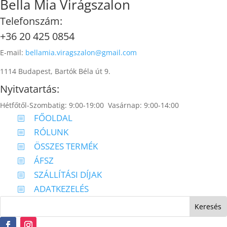
Bella Mia Virágszalon
Telefonszám:
+36 20 425 0854
E-mail:
bellamia.viragszalon@gmail.com
1114 Budapest, Bartók Béla út 9.
Nyitvatartás:
Hétfőtől-Szombatig: 9:00-19:00 Vasárnap: 9:00-14:00
FŐOLDAL
b
RÓLUNK
b
ÖSSZES TERMÉK
b
ÁFSZ
b
SZÁLLÍTÁSI DÍJAK
b
ADATKEZELÉS
b