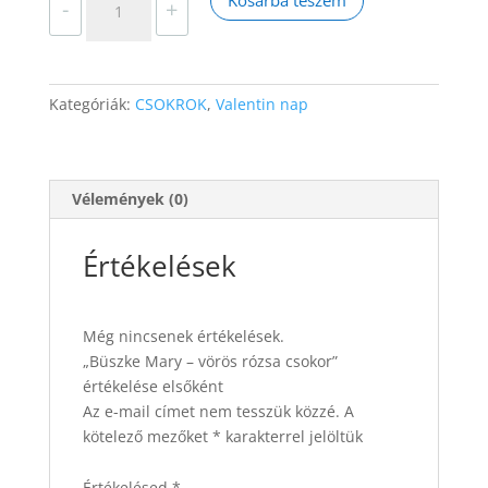
Kosárba teszem
-
+
Mary
-
vörös
rózsa
Kategóriák:
CSOKROK
,
Valentin nap
csokor
mennyiség
Vélemények (0)
Értékelések
Még nincsenek értékelések.
„Büszke Mary – vörös rózsa csokor”
értékelése elsőként
Az e-mail címet nem tesszük közzé.
A
kötelező mezőket
*
karakterrel jelöltük
Értékelésed
*