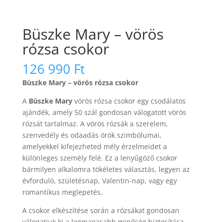
Büszke Mary – vörös
rózsa csokor
126 990
Ft
Büszke Mary – vörös rózsa csokor
A
Büszke Mary
vörös rózsa csokor egy csodálatos
ajándék, amely 50 szál gondosan válogatott vörös
rózsát tartalmaz. A vörös rózsák a szerelem,
szenvedély és odaadás örök szimbólumai,
amelyekkel kifejezheted mély érzelmeidet a
különleges személy felé. Ez a lenyűgöző csokor
bármilyen alkalomra tökéletes választás, legyen az
évforduló, születésnap, Valentin-nap, vagy egy
romantikus meglepetés.
A csokor elkészítése során a rózsákat gondosan
válogatjuk ki a legmagasabb minőség biztosítása