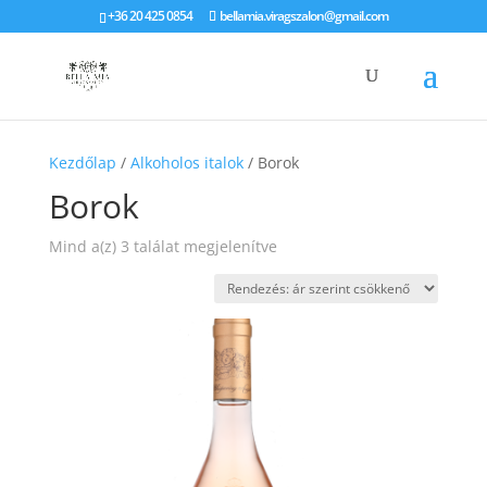
+36 20 425 0854
bellamia.viragszalon@gmail.com
Kezdőlap
/
Alkoholos italok
/ Borok
Borok
Sorted
Mind a(z) 3 találat megjelenítve
by
price:
high
to
low